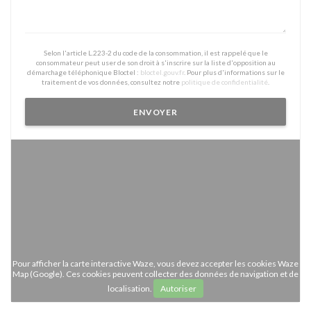
Selon l'article L.223-2 du code de la consommation, il est rappelé que le
consommateur peut user de son droit à s'inscrire sur la liste d'opposition au
démarchage téléphonique Bloctel :
bloctel.gouv.fr
. Pour plus d'informations sur le
traitement de vos données, consultez notre
politique de confidentialité
.
Pour afficher la carte interactive Waze, vous devez accepter les cookies Waze
Map (Google). Ces cookies peuvent collecter des données de navigation et de
localisation.
Autoriser