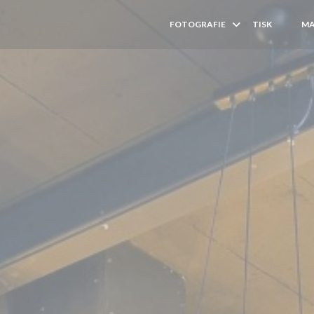
FOTOGRAFIE
TISK
MA
((OTEV
((OT