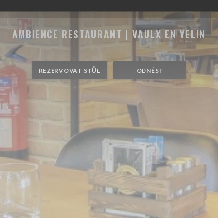
AMBIENCE RESTAURANT
|
VAULX EN VELIN
REZERVOVAT STŮL
ODNÉST